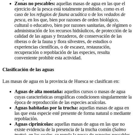
Zonas no pescables:
aquellas masas de agua en las que el
ejercicio de la pesca está totalmente prohibido, como es el
caso de los
refugios de fauna acuática
o de los
vedados de
pesca
, en los que, bien por razones de orden biológico,
cultural o educativo, bien por razones sanitarias, de régimen o
administración de los recursos hidráulicos, de protección de la
calidad de las aguas y frezaderos, de conservación de las
riberas o de la fauna y flora silvestres, de estudios o
experiencias científicas, o de escasez, restauración,
recuperación o repoblación de las especies, resulta
conveniente prohibir esta actividad.
Clasificación de las aguas
Las masas de agua en la provincia de Huesca se clasifican en:
Aguas de alta montaña:
aquellos cursos o masas de agua
cuyas características orográficas condicionen singularmente la
época de reproducción de las especies acuícolas.
Aguas habitadas por la trucha:
aquellas masas de agua en
las que esta especie esté presente de forma natural o mediante
repoblación.
Aguas ciprinícolas:
aquellas masas de agua en las que no
existe evidencia de la presencia de la trucha común (
Salmo
trutta
), en las cuales, se regula la pesca de especies pescables