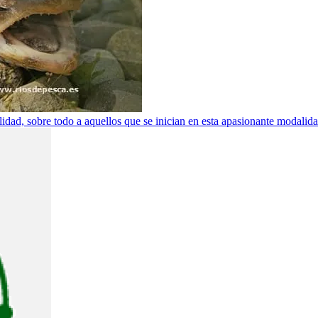
ilidad, sobre todo a aquellos que se inician en esta apasionante modalid